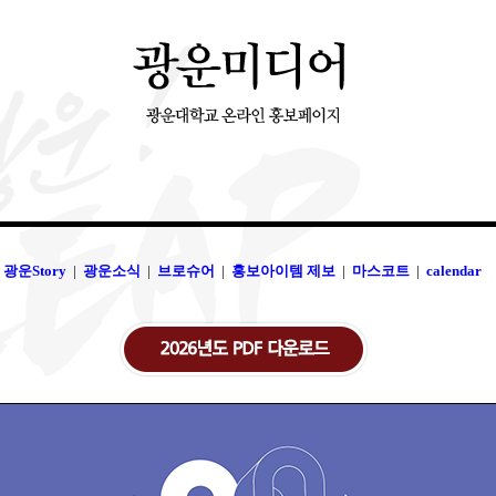
광운Story
|
광운소식
|
브로슈어
|
홍보아이템 제보
|
마스코트
|
calendar